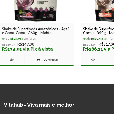
Shake de Superfoods Amazônicos - Açaí
Shake de Superfo
e Camu-Camu - 360g - Mahta
Cacau - 840g - M
Superfoods
6
x de
R$24,98
sem juros
6
x de
R$52,98
sem jur
R$149,90
R$317,9
R$189,97
R$398,94
R$134,91 via Pix à vista
R$286,11 via P
Vitahub - Viva mais e melhor