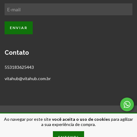
Contato
553183625443
vitahub@vitahub.com.br
Ao navegar por este site
você aceita o uso de cookies
para agilizar
Copyright Vitahub - 37157597000192 - 2026. Todos os direitos reservados.
a sua experiência de compra.