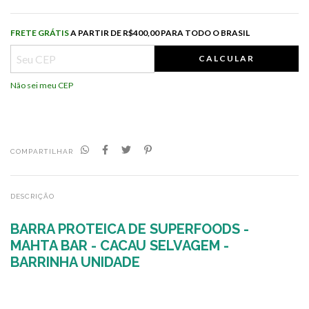
Frete grátis
R$400,00 para todo o Brasil
FRETE GRÁTIS
A PARTIR DE
R$400,00 PARA TODO O BRASIL
CALCULAR
Não sei meu CEP
COMPARTILHAR
DESCRIÇÃO
BARRA PROTEICA DE SUPERFOODS -
MAHTA BAR - CACAU SELVAGEM -
BARRINHA UNIDADE