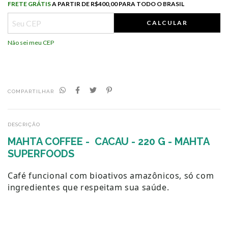
Frete grátis
R$400,00 para todo o Brasil
FRETE GRÁTIS
A PARTIR DE
R$400,00 PARA TODO O BRASIL
CALCULAR
Não sei meu CEP
COMPARTILHAR
DESCRIÇÃO
MAHTA COFFEE - CACAU - 220 G - MAHTA
SUPERFOODS
Café funcional com bioativos amazônicos, só com
ingredientes que respeitam sua saúde.