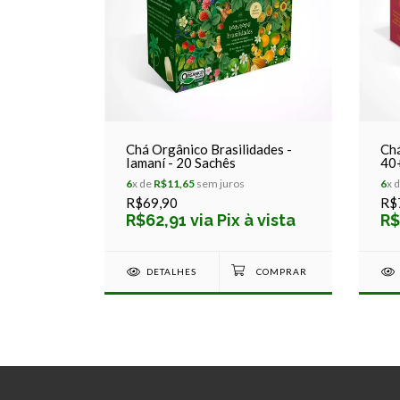
Chá Orgânico Brasilidades -
Ch
Iamaní - 20 Sachês
40+
Iam
6
x de
R$11,65
sem juros
6
x 
R$69,90
R$
R$62,91 via Pix à vista
R$
DETALHES