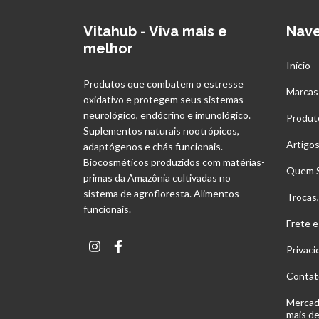
Vitahub - Viva mais e
Nav
melhor
Início
Produtos que combatem o estresse
Marcas
oxidativo e protegem seus sistemas
neurológico, endócrino e imunológico.
Produt
Suplementos naturais nootrópicos,
Artigo
adaptógenos e chás funcionais.
Biocosméticos produzidos com matérias-
Quem 
primas da Amazônia cultivadas no
sistema de agrofloresta. Alimentos
Trocas
funcionais.
Frete e
Privac
Contat
Mercad
mais d