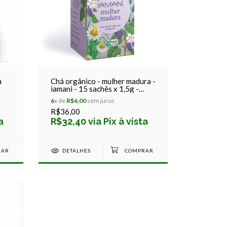
a
Chá orgânico - mulher madura -
iamani - 15 sachês x 1,5g -
22,5g
6
x de
R$6,00
sem juros
R$36,00
a
R$32,40 via Pix à vista
DETALHES