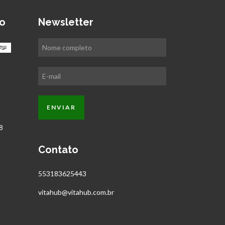
o
Newsletter
Contato
553183625443
vitahub@vitahub.com.br