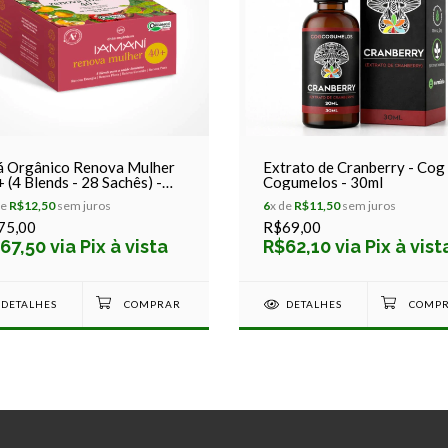
á Orgânico Renova Mulher
Extrato de Cranberry - Cog
 (4 Blends - 28 Sachês) -
Cogumelos - 30ml
aní
de
R$12,50
sem juros
6
x de
R$11,50
sem juros
75,00
R$69,00
67,50 via Pix à vista
R$62,10 via Pix à vist
DETALHES
DETALHES