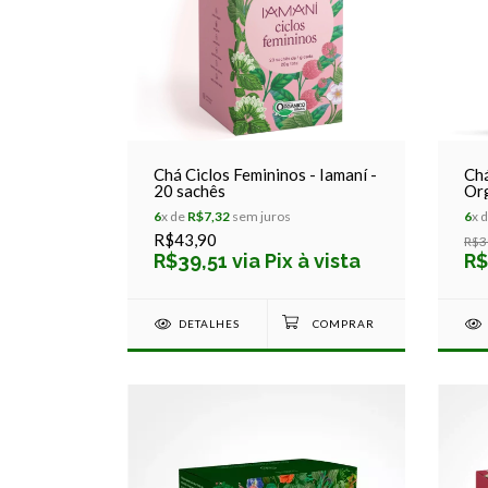
Chá Ciclos Femininos - Iamaní -
Chá
20 sachês
Org
6
x de
R$7,32
sem juros
6
x 
R$43,90
R$3
R$39,51 via Pix à vista
R$
DETALHES