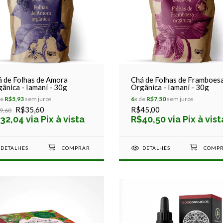
 de Folhas de Amora
Chá de Folhas de Framboes
ânica - Iamaní - 30g
Orgânica - Iamaní - 30g
de
R$5,93
sem juros
6
x de
R$7,50
sem juros
R$35,60
R$45,00
9,60
32,04 via Pix à vista
R$40,50 via Pix à vist
DETALHES
DETALHES