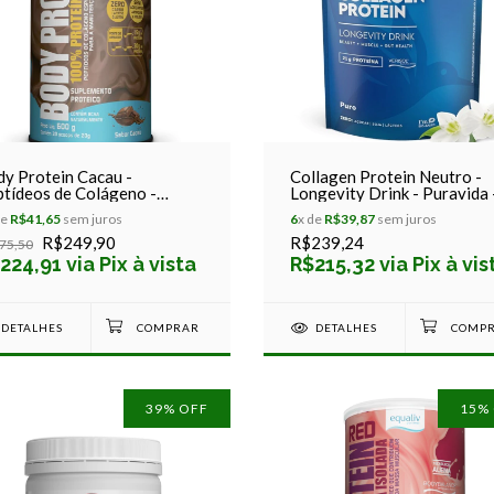
y Protein Cacau -
Collagen Protein Neutro -
tídeos de Colágeno -
Longevity Drink - Puravida 
aliv - 600g
450g
de
R$41,65
sem juros
6
x de
R$39,87
sem juros
R$249,90
R$239,24
75,50
224,91 via Pix à vista
R$215,32 via Pix à vis
DETALHES
DETALHES
39
% OFF
15
%