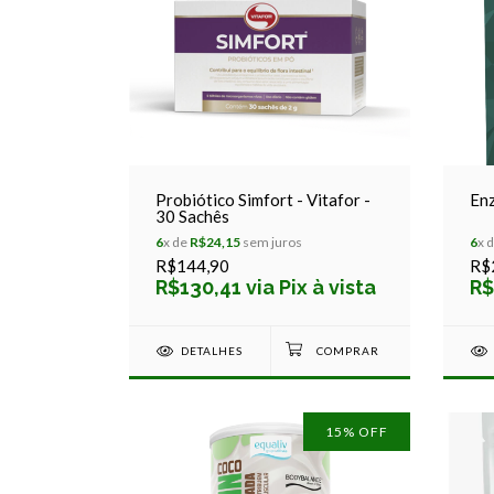
Probiótico Simfort - Vitafor -
Enz
30 Sachês
6
x de
R$24,15
sem juros
6
x 
R$144,90
R$
R$130,41 via Pix à vista
R$
DETALHES
15
% OFF