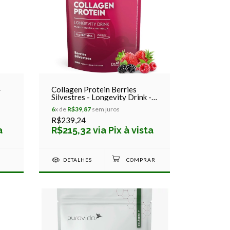
-
Collagen Protein Berries
Silvestres - Longevity Drink -
Puravida - 450g
6
x de
R$39,87
sem juros
R$239,24
a
R$215,32 via Pix à vista
DETALHES