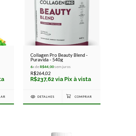
Collagen Pro Beauty Blend -
Puravida - 540g
6
x de
R$44,00
sem juros
R$264,02
ta
R$237,62 via Pix à vista
DETALHES