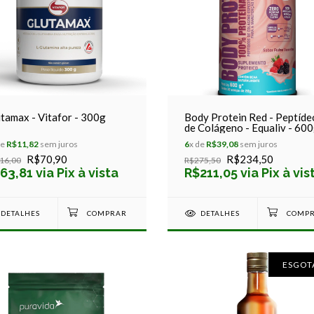
tamax - Vitafor - 300g
Body Protein Red - Peptíde
de Colágeno - Equaliv - 60
de
R$11,82
sem juros
6
x de
R$39,08
sem juros
R$70,90
R$234,50
16,00
R$275,50
63,81 via Pix à vista
R$211,05 via Pix à vis
DETALHES
DETALHES
ESGOT