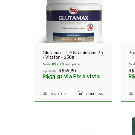
Glutamax - L-Glutamina em Pó
Pur
- Vitafor - 150g
6
x de
R$9,98
sem juros
6
x 
R$59,90
R$
R$70,00
R$53,91 via Pix à vista
R$
DETALHES