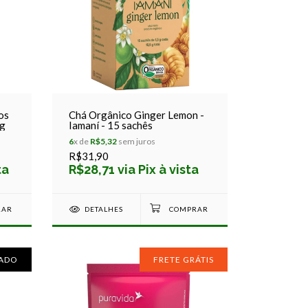
os
Chá Orgânico Ginger Lemon -
0g
Iamaní - 15 sachês
6
x de
R$5,32
sem juros
R$31,90
ta
R$28,71 via Pix à vista
DETALHES
ADO
FRETE GRÁTIS