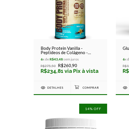
Body Protein Vanilla -
Glu
Peptídeos de Colágeno -
Equaliv - 440g
6
x de
R$43,48
sem juros
6
x 
R$260,90
R$275,50
R$1
R$234,81 via Pix à vista
R$
DETALHES
14
% OFF