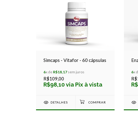
Simcaps - Vitafor - 60 cápsulas
Enz
6
x de
R$18,17
sem juros
6
x 
R$109,00
R$
R$98,10 via Pix à vista
R$
DETALHES