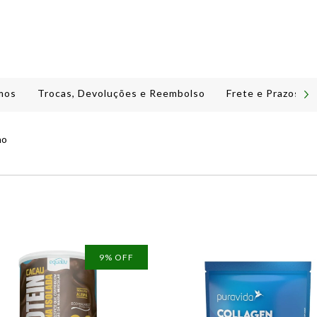
mos
Trocas, Devoluções e Reembolso
Frete e Prazos de
no
9
% OFF