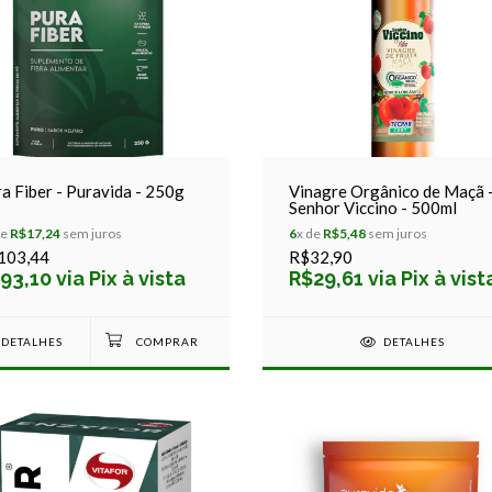
a Fiber - Puravida - 250g
Vinagre Orgânico de Maçã 
Senhor Viccino - 500ml
de
R$17,24
sem juros
6
x de
R$5,48
sem juros
103,44
R$32,90
93,10 via Pix à vista
R$29,61 via Pix à vist
DETALHES
DETALHES