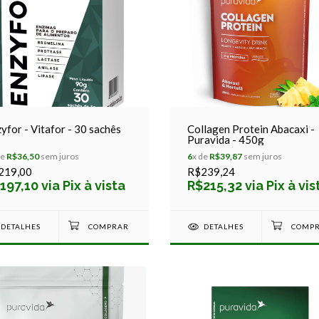
yfor - Vitafor - 30 sachês
Collagen Protein Abacaxi -
Puravida - 450g
de
R$36,50
sem juros
6
x de
R$39,87
sem juros
219,00
R$239,24
197,10 via Pix à vista
R$215,32 via Pix à vis
DETALHES
DETALHES