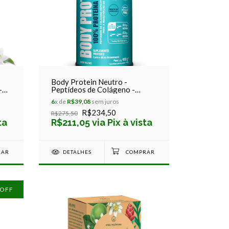
Body Protein Neutro -
-
Peptídeos de Colágeno -
Equaliv - 450g
6
x de
R$39,08
sem juros
R$234,50
R$275,50
ta
R$211,05 via Pix à vista
DETALHES
 OFF