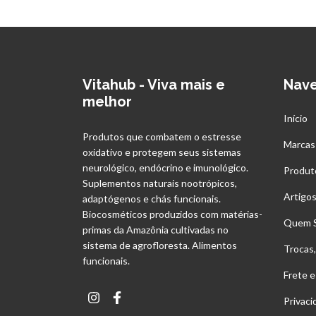
Vitahub - Viva mais e
Nav
melhor
Início
Produtos que combatem o estresse
Marcas
oxidativo e protegem seus sistemas
neurológico, endócrino e imunológico.
Produt
Suplementos naturais nootrópicos,
Artigo
adaptógenos e chás funcionais.
Biocosméticos produzidos com matérias-
Quem 
primas da Amazônia cultivadas no
sistema de agrofloresta. Alimentos
Trocas
funcionais.
Frete e
Privac