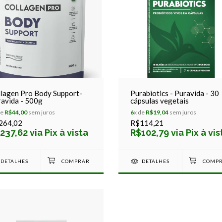
lagen Pro Body Support-
Purabiotics - Puravida - 30
avida - 500g
cápsulas vegetais
de
R$44,00
sem juros
6
x de
R$19,04
sem juros
264,02
R$114,21
237,62 via Pix à vista
R$102,79 via Pix à vis
DETALHES
DETALHES