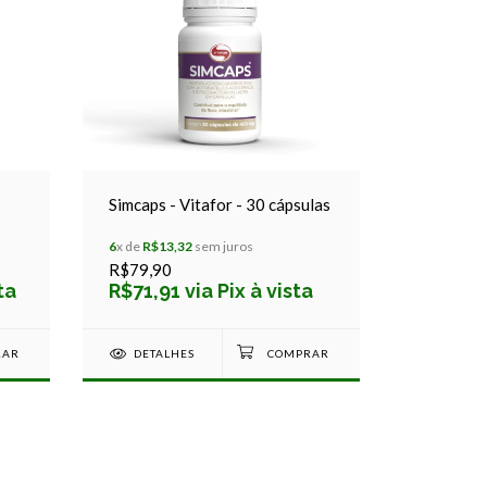
Simcaps - Vitafor - 30 cápsulas
6
x de
R$13,32
sem juros
R$79,90
ta
R$71,91 via Pix à vista
DETALHES