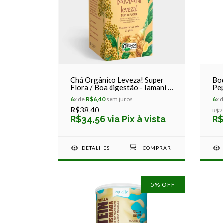
Chá Orgânico Leveza! Super
Bod
Flora / Boa digestão - Iamaní -
Pep
15 sachês
Equ
6
x de
R$6,40
sem juros
6
x 
R$38,40
R$2
R$34,56 via Pix à vista
R$
DETALHES
5
% OFF