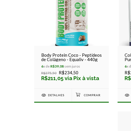
Body Protein Coco - Peptídeos
Col
de Colágeno - Equaliv - 440g
Pur
6
x de
R$39,08
sem juros
6
x 
R$234,50
R$
R$275,50
R$211,05 via Pix à vista
R$
DETALHES