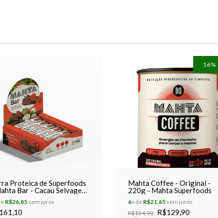
16
%
ra Proteica de Superfoods
Mahta Coffee - Original -
ahta Bar - Cacau Selvagem
220g - Mahta Superfoods
aixa com 9 Unidades
de
R$26,85
sem juros
6
x de
R$21,65
sem juros
161,10
R$129,90
R$154,90