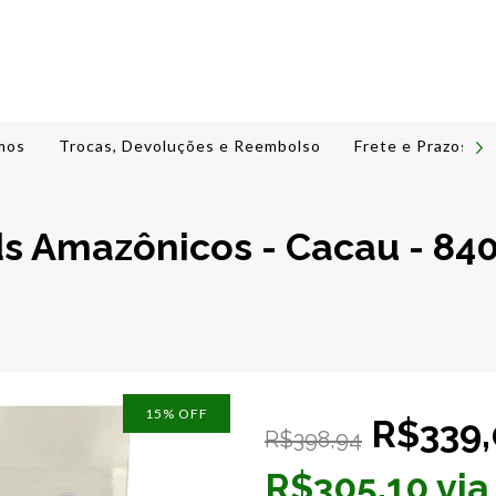
mos
Trocas, Devoluções e Reembolso
Frete e Prazos de
s Amazônicos - Cacau - 84
15
% OFF
R$339,
R$398,94
R$305,10 via 