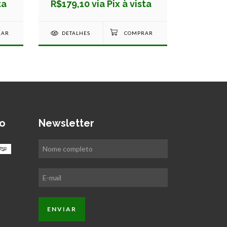
ta
R$179,10 via Pix à vista
R$22,41
DETALHES
DETAL
o
Newsletter