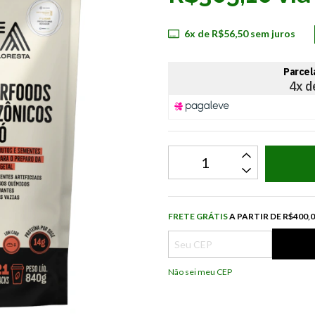
6
x de
R$56,50
sem juros
Frete grátis
R$
FRETE GRÁTIS
A PARTIR DE
R$400,
Não sei meu CEP