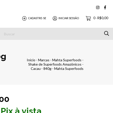
0
R$0,00
CADASTRE-SE
INICIAR SESSÃO
-
 Entrega
Privacidade e Segurança
Contato
Mercado 
0g
Início
-
Marcas
-
Mahta Superfoods
-
Shake de Superfoods Amazônicos -
Cacau - 840g - Mahta Superfoods
00
Pix à vista