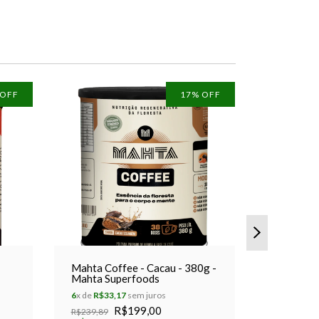
 OFF
17
% OFF
Mahta Coffee - Cacau - 380g -
Shake de
Mahta Superfoods
Amazônico
40 g - M
6
x de
R$33,17
sem juros
4
x de
R$6,2
R$199,00
R
R$239,89
R$29,90