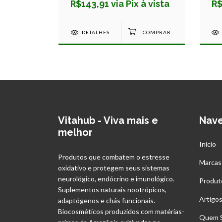
 vista
R$143,91 via Pix à vista
R$
DETALHES
Vitahub - Viva mais e
Nav
melhor
Início
Produtos que combatem o estresse
Marcas
oxidativo e protegem seus sistemas
neurológico, endócrino e imunológico.
Produt
Suplementos naturais nootrópicos,
Artigo
adaptógenos e chás funcionais.
Biocosméticos produzidos com matérias-
Quem 