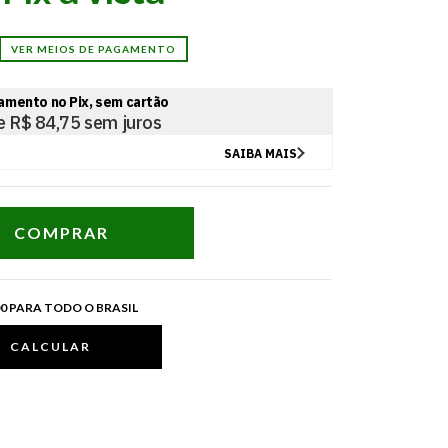
VER MEIOS DE PAGAMENTO
400,00 para todo o Brasil
00 PARA TODO O BRASIL
CALCULAR