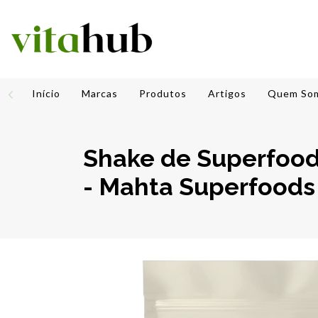
Início
Marcas
Produtos
Artigos
Quem So
Shake de Superfood
- Mahta Superfoods