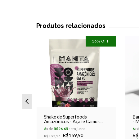
Produtos relacionados
16
% OFF
perfoods
Shake de Superfoods
Bar
 Selvagem
Amazônicos - Açaí e Camu-
- M
Camu - 360g - Mahta
- C
6
x de
R$26,65
sem juros
6
x 
Superfoods
R$159,90
R$
R$189,97