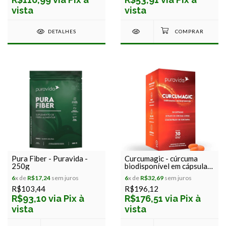
vista
vista
DETALHES
Pura Fiber - Puravida -
Curcumagic - cúrcuma
250g
biodisponível em cápsulas
- puravida - 30 cápsulas
6
x de
R$17,24
sem juros
6
x de
R$32,69
sem juros
R$103,44
R$196,12
R$93,10 via Pix à
R$176,51 via Pix à
vista
vista