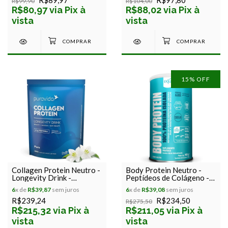
R$99,90
R$104,00
R$80,97 via Pix à
R$88,02 via Pix à
vista
vista
15
% OFF
Collagen Protein Neutro -
Body Protein Neutro -
Longevity Drink -
Peptídeos de Colágeno -
Puravida - 450g
Equaliv - 450g
6
x de
R$39,87
sem juros
6
x de
R$39,08
sem juros
R$239,24
R$234,50
R$275,50
R$215,32 via Pix à
R$211,05 via Pix à
vista
vista