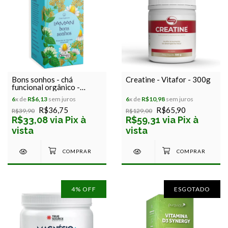
Bons sonhos - chá
Creatine - Vitafor - 300g
funcional orgânico -
iamaní - 15 sachês x 1,5g -
6
x de
R$6,13
sem juros
6
x de
R$10,98
sem juros
22,5g
R$36,75
R$65,90
R$39,90
R$129,00
R$33,08 via Pix à
R$59,31 via Pix à
vista
vista
4
% OFF
ESGOTADO