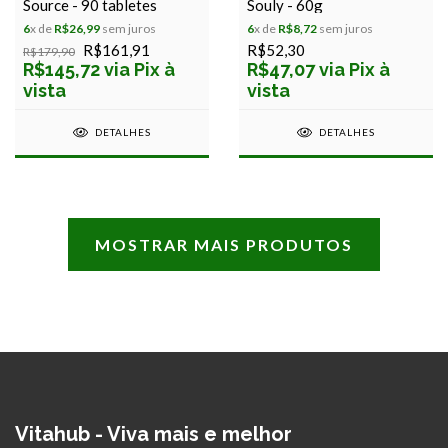
Source - 90 tabletes
Souly - 60g
6
x de
R$26,99
sem juros
6
x de
R$8,72
sem juros
R$161,91
R$52,30
R$179,90
R$145,72 via Pix à
R$47,07 via Pix à
vista
vista
DETALHES
DETALHES
MOSTRAR MAIS PRODUTOS
Vitahub - Viva mais e melhor