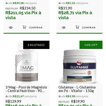
Equaliv - 600g
6
x de
R$39,08
sem juros
6
x de
R$5,32
sem juros
R$234,50
R$31,90
R$275,50
R$211,05 via Pix à
R$28,71 via Pix à
vista
vista
ESGOTADO
14
% OFF
3 Mag - Pool de Magnésio
Glutamax - L-Glutamina
- Central Nutrition - 90
em Pó - Vitafor - 150g
cps
6
x de
R$21,67
sem juros
6
x de
R$9,98
sem juros
R$129,99
R$59,90
R$70,00
R$116,99 via Pix à
R$53,91 via Pix à