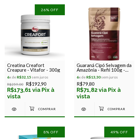
26
% OFF
Creatina Creafort
Guaraná Cipó Selvagem da
Creapure - Vitafor - 300g
Amazônia - Refil 100g -
MAD 4 Life
6
x de
R$32,15
sem juros
6
x de
R$13,30
sem juros
R$192,90
R$79,80
R$259,00
R$173,61 via Pix à
R$71,82 via Pix à
vista
vista
8
% OFF
49
% OFF