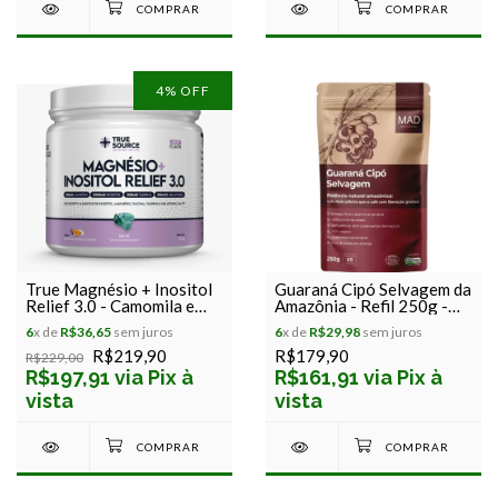
4
% OFF
True Magnésio + Inositol
Guaraná Cipó Selvagem da
Relief 3.0 - Camomila e
Amazônia - Refil 250g -
Lavanda - 350g - True
MAD 4 Life
6
x de
R$36,65
sem juros
6
x de
R$29,98
sem juros
Source
R$219,90
R$179,90
R$229,00
R$197,91 via Pix à
R$161,91 via Pix à
vista
vista