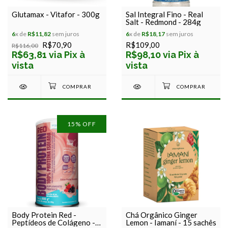
Glutamax - Vitafor - 300g
Sal Integral Fino - Real
Salt - Redmond - 284g
6
x de
R$11,82
sem juros
6
x de
R$18,17
sem juros
R$70,90
R$109,00
R$116,00
R$63,81 via Pix à
R$98,10 via Pix à
vista
vista
15
% OFF
Body Protein Red -
Chá Orgânico Ginger
Peptídeos de Colágeno -
Lemon - Iamaní - 15 sachês