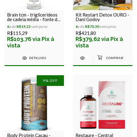
Brain tcm - triglicerídeos
Kit Restart Detox OURO -
de cadeia média - fonte de
Dani Godoy
energia cetogênica -
6
x de
R$19,22
sem juros
6
x de
R$70,30
sem juros
puravida - 300 ml
R$115,29
R$421,80
R$103,76 via Pix à
R$379,62 via Pix à
vista
vista
DETALHES
9
% OFF
Body Protein Cacau -
Restaure - Central