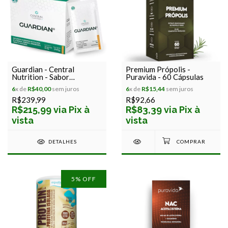
Guardian - Central
Premium Própolis -
Nutrition - Sabor
Puravida - 60 Cápsulas
Tangerina - 30 sachês
6
x de
R$40,00
sem juros
6
x de
R$15,44
sem juros
R$239,99
R$92,66
R$215,99 via Pix à
R$83,39 via Pix à
vista
vista
DETALHES
5
% OFF