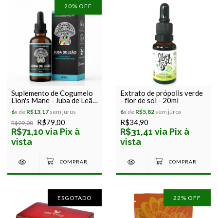
20
% OFF
Suplemento de Cogumelo
Extrato de própolis verde
Lion's Mane - Juba de Leão
- flor de sol - 20ml
- Hericium Erinaceus - Cog
6
x de
R$13,17
sem juros
6
x de
R$5,82
sem juros
Cogumelos - 30ml
R$79,00
R$34,90
R$99,00
R$71,10 via Pix à
R$31,41 via Pix à
vista
vista
ESGOTADO
22
% OFF