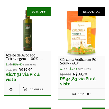
53
% OFF
ESGOTADO
Azeite de Avocado
Extravirgem - 100% -
Cúrcuma Védica em Pó -
Color Andina Foods -
Souly - 60g
3
x de
R$6,63
sem juros
250ml
6
x de
R$6,45
sem juros
R$19,90
R$42,00
R$17,91 via Pix à
R$38,70
R$49,90
R$34,83 via Pix à
vista
vista
DETALHES