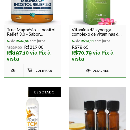
True Magnésio + Inositol
Vitamina d3 synergy -
Relief 3.0 - Sabor
complexo de vitaminas d3
Maracujá - True Source -
k2 a - puravida - 60
6
x de
R$36,50
sem juros
6
x de
R$13,11
sem juros
350g
cápsulas
R$219,00
R$78,65
R$229,00
R$197,10 via Pix à
R$70,79 via Pix à
vista
vista
DETALHES
ESGOTADO