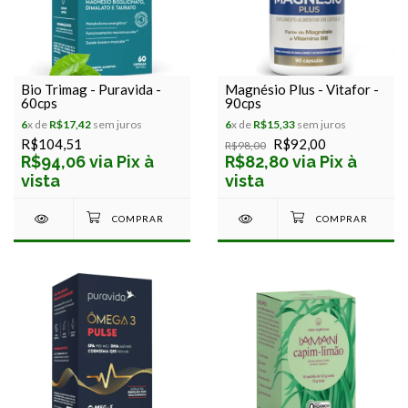
Bio Trimag - Puravida -
Magnésio Plus - Vitafor -
60cps
90cps
6
x de
R$17,42
sem juros
6
x de
R$15,33
sem juros
R$104,51
R$92,00
R$98,00
R$94,06 via Pix à
R$82,80 via Pix à
vista
vista