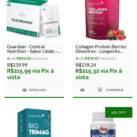
Guardian - Central
Collagen Protein Berries
Nutrition - Sabor Limão -
Silvestres - Longevity
30 sachês
Drink - Puravida - 450g
6
x de
R$40,00
sem juros
6
x de
R$39,87
sem juros
R$239,99
R$239,24
R$215,99 via Pix à
R$215,32 via Pix à
vista
vista
DETALHES
6
% OFF