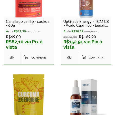
Canela do ceilão - cookoa
UpGrade Energy - TCM C8
- 60g
- Ácido Caprílico - Equaliv
- 228 ml
6
x de
R$11,50
sem juros
6
x de
R$28,32
sem juros
R$69,00
R$169,90
R$182,90
R$62,10 via Pix à
R$152,91 via Pix à
vista
vista