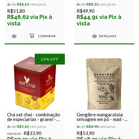
Regenera - 60g
6
x de
R$8,63
sem juros
6
x de
R$8,32
sem juros
R$51,80
R$49,90
R$46,62 via Pix à
R$44,91 via Pix à
vista
vista
DETALHES
23
% OFF
Chá sat chai - combinação
Gengibre mangarataia
de especiarias - granel -
selvagem em pó - mad -
caixa 100g
45g
6
x de
R$5,65
sem juros
6
x de
R$8,98
sem juros
R$33,90
R$53,90
R$44,00