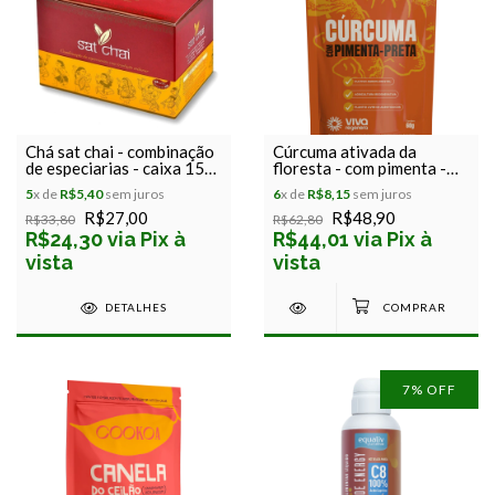
Chá sat chai - combinação
Cúrcuma ativada da
de especiarias - caixa 15
floresta - com pimenta -
sachês - 30g
raízes de poder - viva
5
x de
R$5,40
sem juros
6
x de
R$8,15
sem juros
regenera - 60g
R$27,00
R$48,90
R$33,80
R$62,80
R$24,30 via Pix à
R$44,01 via Pix à
vista
vista
DETALHES
7
% OFF