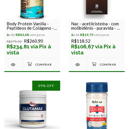
Body Protein Vanilla -
Nac - acetilcisteína - com
Peptídeos de Colágeno -
molibidênio - puravida - 30
Equaliv - 440g
cápsulas
6
x de
R$43,48
sem juros
6
x de
R$19,75
sem juros
R$260,90
R$118,52
R$275,50
R$234,81 via Pix à
R$106,67 via Pix à
vista
vista
39
% OFF