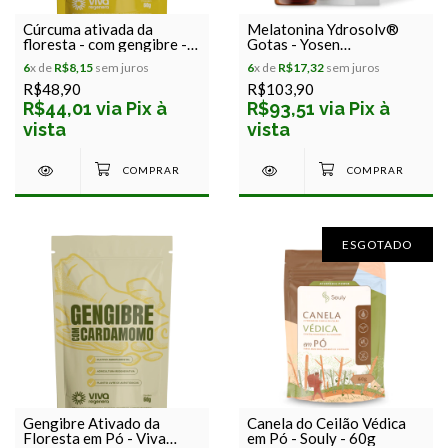
Cúrcuma ativada da
Melatonina Ydrosolv®
floresta - com gengibre -
Gotas - Yosen
raízes de poder - viva
Nanothecnology - 30ml
6
x de
R$8,15
sem juros
6
x de
R$17,32
sem juros
regenera - 60g
R$48,90
R$103,90
R$44,01 via Pix à
R$93,51 via Pix à
vista
vista
ESGOTADO
Gengibre Ativado da
Canela do Ceilão Védica
Floresta em Pó - Viva
em Pó - Souly - 60g