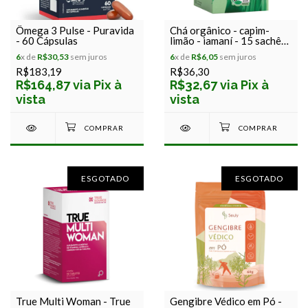
Ômega 3 Pulse - Puravida
Chá orgânico - capim-
- 60 Cápsulas
limão - iamaní - 15 sachês
x 1g - 15g
6
x de
R$30,53
sem juros
6
x de
R$6,05
sem juros
R$183,19
R$36,30
R$164,87 via Pix à
R$32,67 via Pix à
vista
vista
ESGOTADO
ESGOTADO
True Multi Woman - True
Gengibre Védico em Pó -