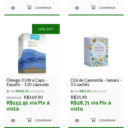
10
% OFF
Ômega 3 Ultra Caps -
Chá de Camomila - Iamaní -
Equaliv - 120 cápsulas
15 sachês
6
x de
R$28,32
sem juros
6
x de
R$5,32
sem juros
R$169,90
R$31,90
R$189,00
R$152,91 via Pix à
R$28,71 via Pix à
vista
vista