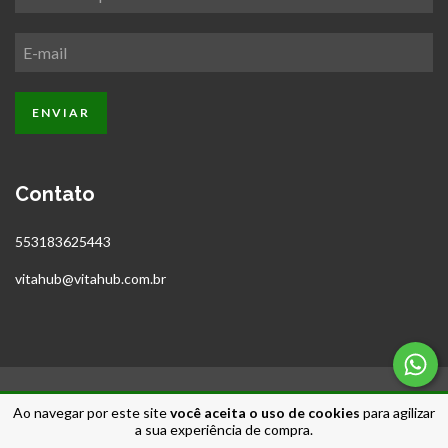
Contato
553183625443
vitahub@vitahub.com.br
Ao navegar por este site
você aceita o uso de cookies
para agilizar
Copyright Vitahub - 37157597000192 - 2026. Todos os direitos reservados.
a sua experiência de compra.