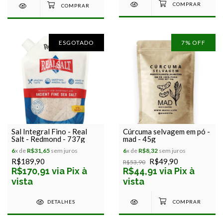
ESGOTADO
7
% OFF
Sal Integral Fino - Real
Cúrcuma selvagem em pó -
Salt - Redmond - 737g
mad - 45g
6
x de
R$31,65
sem juros
6
x de
R$8,32
sem juros
R$189,90
R$49,90
R$53,90
R$170,91 via Pix à
R$44,91 via Pix à
vista
vista
DETALHES