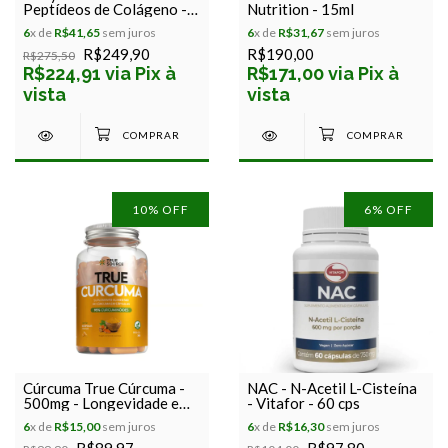
Peptídeos de Colágeno -
Nutrition - 15ml
Equaliv - 600g
6
x de
R$41,65
sem juros
6
x de
R$31,67
sem juros
R$249,90
R$190,00
R$275,50
R$224,91 via Pix à
R$171,00 via Pix à
vista
vista
10
% OFF
6
% OFF
Cúrcuma True Cúrcuma -
NAC - N-Acetil L-Cisteína
500mg - Longevidade e
- Vitafor - 60 cps
Prevenção - True Source -
6
x de
R$15,00
sem juros
6
x de
R$16,30
sem juros
60 cápsulas
R$89,97
R$97,80