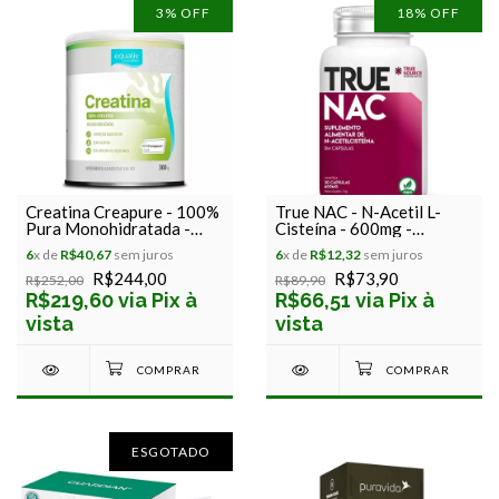
3
% OFF
18
% OFF
Creatina Creapure - 100%
True NAC - N-Acetil L-
Pura Monohidratada -
Cisteína - 600mg -
Equaliv - 300g
Longevidade e Prevenção
6
x de
R$40,67
sem juros
6
x de
R$12,32
sem juros
- True Source - 30
R$244,00
Cápsulas
R$73,90
R$252,00
R$89,90
R$219,60 via Pix à
R$66,51 via Pix à
vista
vista
ESGOTADO