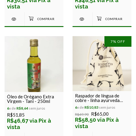
R$30,51 via Pix à
R$48,51 via Pix à
vista
vista
7
% OFF
Raspador de língua de
Óleo de Orégano Extra
cobre - linha ayurveda
Virgem - Tani - 250ml
romanna remor - viva
6
x de
R$10,83
sem juros
6
x de
R$8,64
sem juros
regenera
R$65,00
R$69,90
R$51,85
R$58,50 via Pix à
R$46,67 via Pix à
vista
vista