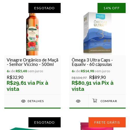
ESGOTADO
14
% OFF
Vinagre Orgânico de Maçã
Ômega 3 Ultra Caps -
- Senhor Viccino - 500ml
Equaliv - 60 cápsulas
6
x de
R$5,48
sem juros
6
x de
R$14,98
sem juros
R$32,90
R$89,90
R$104,97
R$29,61 via Pix à
R$80,91 via Pix à
vista
vista
DETALHES
ESGOTADO
FRETE GRÁTIS