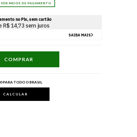
VER MEIOS DE PAGAMENTO
400,00 para todo o Brasil
00 PARA TODO O BRASIL
CALCULAR