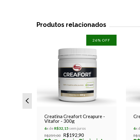
Produtos relacionados
26
% OFF
50g
Creatina Creafort Creapure -
Cre
Vitafor - 300g
6
x de
R$32,15
sem juros
6
x 
R$192,90
R$259,00
R$1