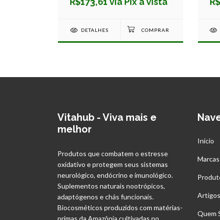
à vista
R$173,61 via Pix à vista
R$
DETALHES
Vitahub - Viva mais e
Nav
melhor
Início
Produtos que combatem o estresse
Marcas
oxidativo e protegem seus sistemas
neurológico, endócrino e imunológico.
Produt
Suplementos naturais nootrópicos,
Artigo
adaptógenos e chás funcionais.
Biocosméticos produzidos com matérias-
Quem 
primas da Amazônia cultivadas no