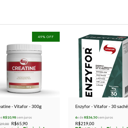
49
% OFF
atine - Vitafor - 300g
Enzyfor - Vitafor - 30 sach
de
R$10,98
sem juros
6
x de
R$36,50
sem juros
R$65,90
R$219,00
29,00