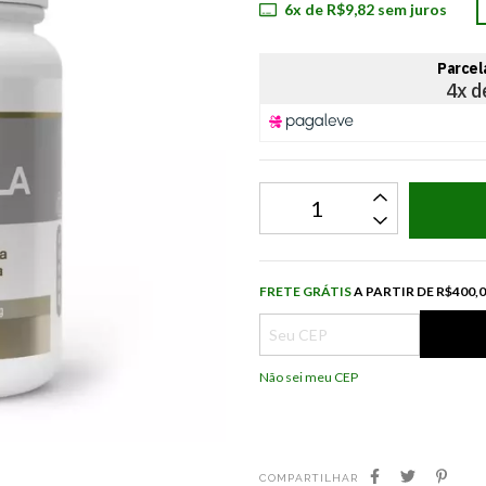
6
x de
R$9,82
sem juros
Frete grátis
R$
FRETE GRÁTIS
A PARTIR DE
R$400,
Não sei meu CEP
COMPARTILHAR