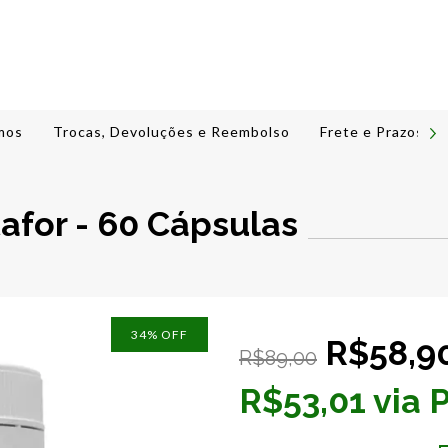
mos
Trocas, Devoluções e Reembolso
Frete e Prazos de
tafor - 60 Cápsulas
34
% OFF
R$58,9
R$89,00
R$53,01 via P