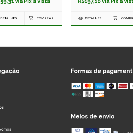
59,31 via Pix à vista
R$197,10 via Pix à vis
DETALHES
DETALHES
egação
Formas de pagament
os
Meios de envio
s
Somos