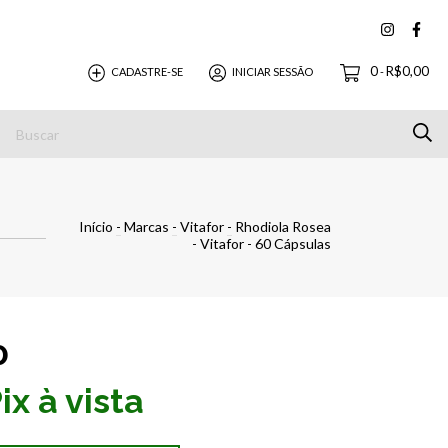
0
R$0,00
CADASTRE-SE
INICIAR SESSÃO
-
 Entrega
Privacidade e Segurança
Contato
Mercado 
Início
-
Marcas
-
Vitafor
-
Rhodiola Rosea
- Vitafor - 60 Cápsulas
0
ix à vista