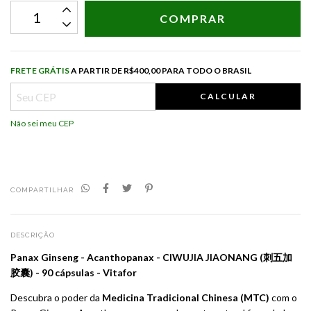
Frete grátis
R$400,00 para todo o Brasil
FRETE GRÁTIS
A PARTIR DE
R$400,00 PARA TODO O BRASIL
CALCULAR
Não sei meu CEP
COMPARTILHAR
DESCRIÇÃO
Panax Ginseng - Acanthopanax - CIWUJIA JIAONANG (刺五加
胶囊) - 90 cápsulas - Vitafor
Descubra o poder da
Medicina Tradicional Chinesa (MTC)
com o