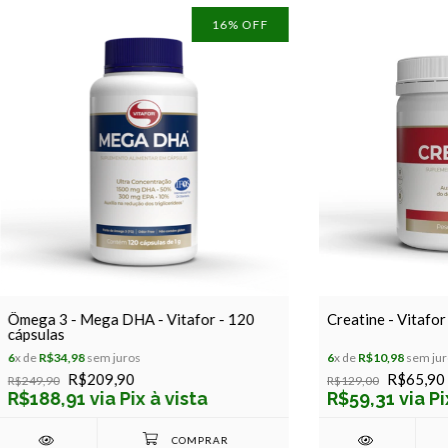
16
% OFF
Ômega 3 - Mega DHA - Vitafor - 120
Creatine - Vitafor
cápsulas
6
x de
R$34,98
sem juros
6
x de
R$10,98
sem jur
R$209,90
R$65,90
R$249,90
R$129,00
R$188,91 via Pix à vista
R$59,31 via Pi