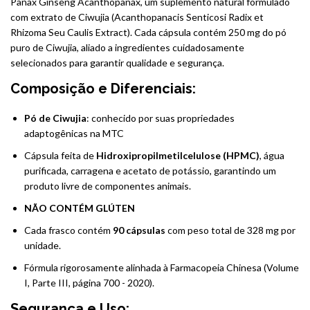
Panax Ginseng Acanthopanax, um suplemento natural formulado
com extrato de Ciwujia (Acanthopanacis Senticosi Radix et
Rhizoma Seu Caulis Extract). Cada cápsula contém 250 mg do pó
puro de Ciwujia, aliado a ingredientes cuidadosamente
selecionados para garantir qualidade e segurança.
Composição e Diferenciais:
Pó de Ciwujia
: conhecido por suas propriedades
adaptogênicas na MTC
Cápsula feita de
Hidroxipropilmetilcelulose (HPMC)
, água
purificada, carragena e acetato de potássio, garantindo um
produto livre de componentes animais.
NÃO CONTÉM GLÚTEN
Cada frasco contém
90 cápsulas
com peso total de 328 mg por
unidade.
Fórmula rigorosamente alinhada à Farmacopeia Chinesa (Volume
I, Parte III, página 700 - 2020).
Segurança e Uso: