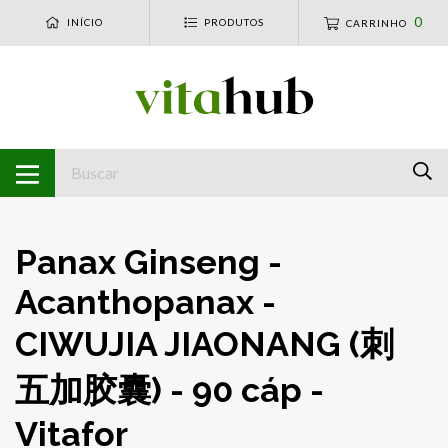
0
INÍCIO
PRODUTOS
CARRINHO
Panax Ginseng -
Acanthopanax -
CIWUJIA JIAONANG (刺
五加胶囊) - 90 cáp -
Vitafor