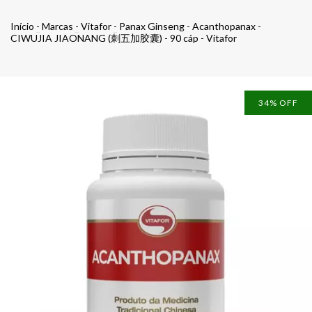
Início
-
Marcas
-
Vitafor
-
Panax Ginseng - Acanthopanax -
CIWUJIA JIAONANG (刺五加胶囊) - 90 cáp - Vitafor
34
% OFF