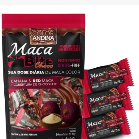
1
/
6