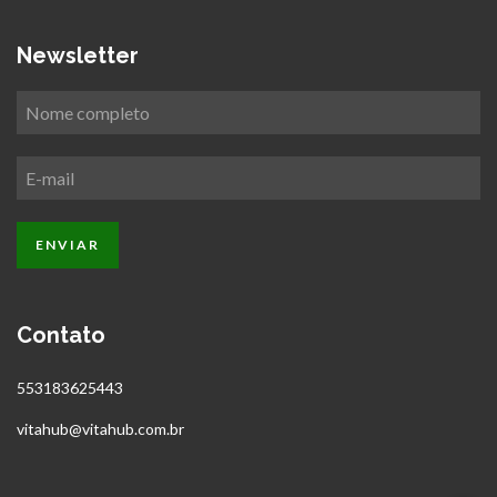
Newsletter
Contato
553183625443
vitahub@vitahub.com.br