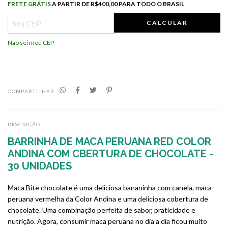
Frete grátis
R$400,00 para todo o Brasil
FRETE GRÁTIS
A PARTIR DE
R$400,00 PARA TODO O BRASIL
CALCULAR
Não sei meu CEP
COMPARTILHAR
DESCRIÇÃO
BARRINHA DE MACA PERUANA RED COLOR
ANDINA COM CBERTURA DE CHOCOLATE -
30 UNIDADES
Maca Bite chocolate é uma deliciosa bananinha com canela, maca
peruana vermelha da Color Andina e uma deliciosa cobertura de
chocolate. Uma combinação perfeita de sabor, praticidade e
nutrição. Agora, consumir maca peruana no dia a dia ficou muito