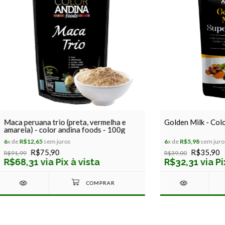
Maca peruana trio (preta, vermelha e
Golden Milk - Col
amarela) - color andina foods - 100g
6
x de
R$12,65
sem juros
6
x de
R$5,98
sem juro
R$75,90
R$35,90
R$91,99
R$39,00
R$68,31 via Pix à vista
R$32,31 via Pi