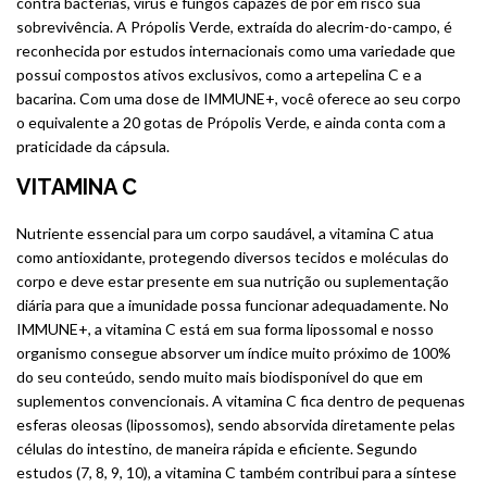
contra bactérias, vírus e fungos capazes de pôr em risco sua
sobrevivência. A Própolis Verde, extraída do alecrim-do-campo, é
reconhecida por estudos internacionais como uma variedade que
possui compostos ativos exclusivos, como a artepelina C e a
bacarina. Com uma dose de IMMUNE+, você oferece ao seu corpo
o equivalente a 20 gotas de Própolis Verde, e ainda conta com a
praticidade da cápsula.
VITAMINA C
Nutriente essencial para um corpo saudável, a vitamina C atua
como antioxidante, protegendo diversos tecidos e moléculas do
corpo e deve estar presente em sua nutrição ou suplementação
diária para que a imunidade possa funcionar adequadamente. No
IMMUNE+, a vitamina C está em sua forma lipossomal e nosso
organismo consegue absorver um índice muito próximo de 100%
do seu conteúdo, sendo muito mais biodisponível do que em
suplementos convencionais. A vitamina C fica dentro de pequenas
esferas oleosas (lipossomos), sendo absorvida diretamente pelas
células do intestino, de maneira rápida e eficiente. Segundo
estudos (7, 8, 9, 10), a vitamina C também contribui para a síntese