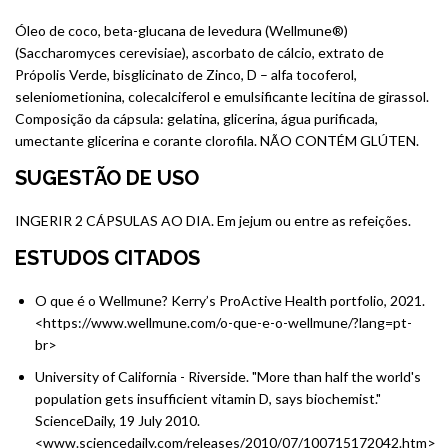
Óleo de coco, beta-glucana de levedura (Wellmune®)
(Saccharomyces cerevisiae), ascorbato de cálcio, extrato de
Própolis Verde, bisglicinato de Zinco, D – alfa tocoferol,
seleniometionina, colecalciferol e emulsificante lecitina de girassol.
Composição da cápsula: gelatina, glicerina, água purificada,
umectante glicerina e corante clorofila. NÃO CONTÉM GLÚTEN.
SUGESTÃO DE USO
INGERIR 2 CÁPSULAS AO DIA. Em jejum ou entre as refeições.
ESTUDOS CITADOS
O que é o Wellmune? Kerry’s ProActive Health portfolio, 2021.
<https://www.wellmune.com/o-que-e-o-wellmune/?lang=pt-
br>
University of California - Riverside. "More than half the world's
population gets insufficient vitamin D, says biochemist."
ScienceDaily, 19 July 2010.
<www.sciencedaily.com/releases/2010/07/100715172042.htm>