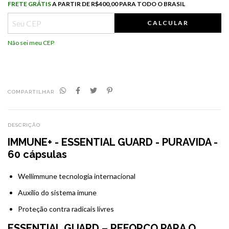
Frete grátis
R$400,00 para todo o Brasil
FRETE GRÁTIS
A PARTIR DE
R$400,00 PARA TODO O BRASIL
CALCULAR
Não sei meu CEP
COMPARTILHAR
DESCRIÇÃO
IMMUNE+ - ESSENTIAL GUARD - PURAVIDA -
60 cápsulas
Wellimmune tecnologia internacional
Auxílio do sistema imune
Proteção contra radicais livres
ESSENTIAL GUARD – REFORÇO PARA O