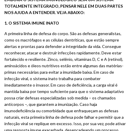
TOTALMENTE INTEGRADO, PENSAR NELE EM DUAS PARTES
NOS AJUDA A ENTENDER. VEJA ABAIXO:
1. O SISTEMA IMUNE INATO
A primeira linha de defesa do corpo. São as defesas generalistas,
como os macrófagos e as células dentríticas, que estão sempre
alertas e prontas para defender a integridade da vida. Consegue
reconhecer, atacar e destruir infecções rapidamente. Deve estar
fortalecido e resiliente. Zinco, selênio, vitaminas D, C e A (retinol),
aminoácidos e óleos nutritivos estão entre algumas das matérias-
primas necessárias para evitar a imunidade baixa. Em caso de
infecção viral, o sistema inato trabalha para combater
imediatamente o invasor. Em caso de deficiência, a carga viral é
mantida baixa por tempo suficiente para que o sistema adaptativo
possa criar defesas especializadas sob medida – os chamados
anticorpos –, que garantem a imunização. Caso haja
imunodeficiência ou comorbidade que enfraqueçam as defesas
naturais, esta primeira linha de defesa pode falhar e permitir que a
infecção viral se replique em excesso. Isso, por sua vez, pode ativar
uma resposta imune exacerbada, desencadeando um processo