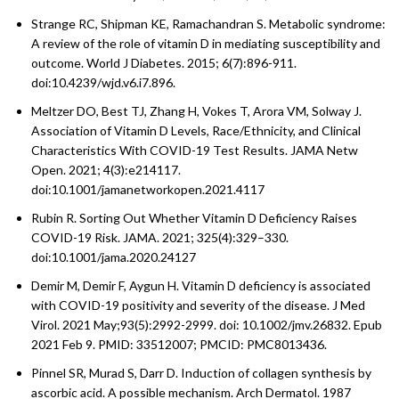
Strange RC, Shipman KE, Ramachandran S. Metabolic syndrome:
A review of the role of vitamin D in mediating susceptibility and
outcome. World J Diabetes. 2015; 6(7):896-911.
doi:10.4239/wjd.v6.i7.896.
Meltzer DO, Best TJ, Zhang H, Vokes T, Arora VM, Solway J.
Association of Vitamin D Levels, Race/Ethnicity, and Clinical
Characteristics With COVID-19 Test Results. JAMA Netw
Open. 2021; 4(3):e214117.
doi:10.1001/jamanetworkopen.2021.4117
Rubin R. Sorting Out Whether Vitamin D Deficiency Raises
COVID-19 Risk. JAMA. 2021; 325(4):329–330.
doi:10.1001/jama.2020.24127
Demir M, Demir F, Aygun H. Vitamin D deficiency is associated
with COVID-19 positivity and severity of the disease. J Med
Virol. 2021 May;93(5):2992-2999. doi: 10.1002/jmv.26832. Epub
2021 Feb 9. PMID: 33512007; PMCID: PMC8013436.
Pinnel SR, Murad S, Darr D. Induction of collagen synthesis by
ascorbic acid. A possible mechanism. Arch Dermatol. 1987