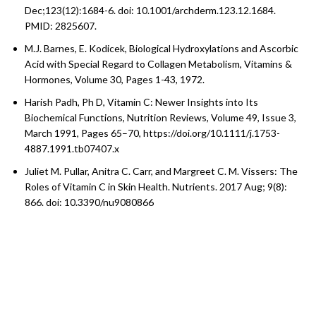
Dec;123(12):1684-6. doi: 10.1001/archderm.123.12.1684.
PMID: 2825607.
M.J. Barnes, E. Kodicek, Biological Hydroxylations and Ascorbic
Acid with Special Regard to Collagen Metabolism, Vitamins &
Hormones, Volume 30, Pages 1-43, 1972.
Harish Padh, Ph D, Vitamin C: Newer Insights into Its
Biochemical Functions, Nutrition Reviews, Volume 49, Issue 3,
March 1991, Pages 65–70, https://doi.org/10.1111/j.1753-
4887.1991.tb07407.x
Juliet M. Pullar, Anitra C. Carr, and Margreet C. M. Vissers: The
Roles of Vitamin C in Skin Health. Nutrients. 2017 Aug; 9(8):
866. doi: 10.3390/nu9080866