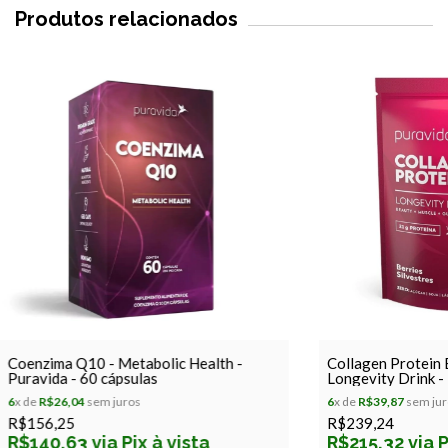
Produtos relacionados
Coenzima Q10 - Metabolic Health -
Collagen Protein B
Puravida - 60 cápsulas
Longevity Drink -
6
x de
R$26,04
sem juros
6
x de
R$39,87
sem jur
R$156,25
R$239,24
R$140,63 via Pix à vista
R$215,32 via P