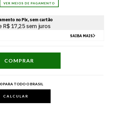
VER MEIOS DE PAGAMENTO
400,00 para todo o Brasil
00 PARA TODO O BRASIL
CALCULAR