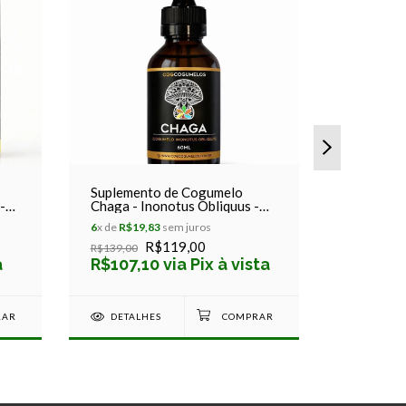
Suplemento de Cogumelo
Suplemen
-
Chaga - Inonotus Obliquus -
Shiitake 
Cog Cogumelos 60ml
Cog cogu
6
x de
R$19,83
sem juros
6
x de
R$19,
R$119,00
R$139,00
R$139,00
a
R$107,10 via Pix à vista
R$107,1
DETALHES
DETAL