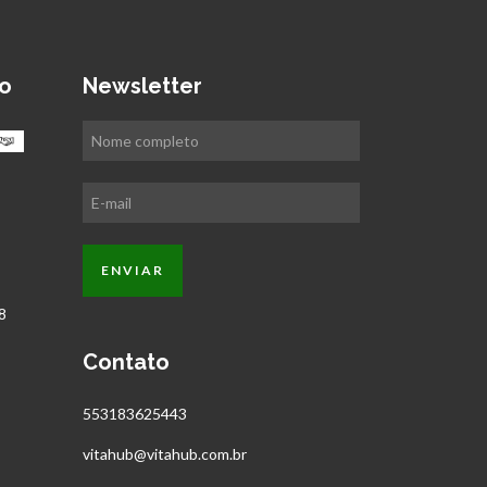
o
Newsletter
Contato
553183625443
vitahub@vitahub.com.br