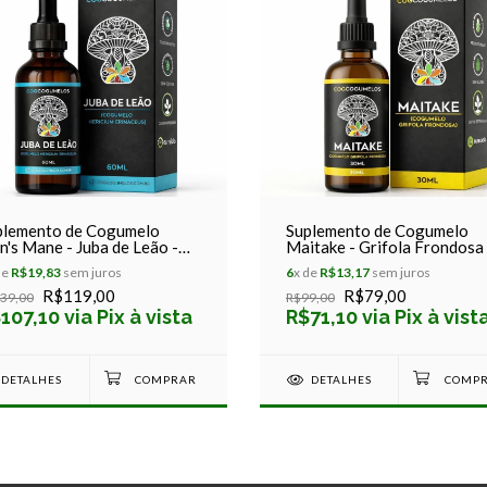
plemento de Cogumelo
Suplemento de Cogumelo
n's Mane - Juba de Leão -
Maitake - Grifola Frondosa 
icium Erinaceus - Cog
Cogcogumelos 30ml
de
R$19,83
sem juros
6
x de
R$13,17
sem juros
gumelos - 60ml
R$119,00
R$79,00
39,00
R$99,00
107,10 via Pix à vista
R$71,10 via Pix à vist
DETALHES
DETALHES