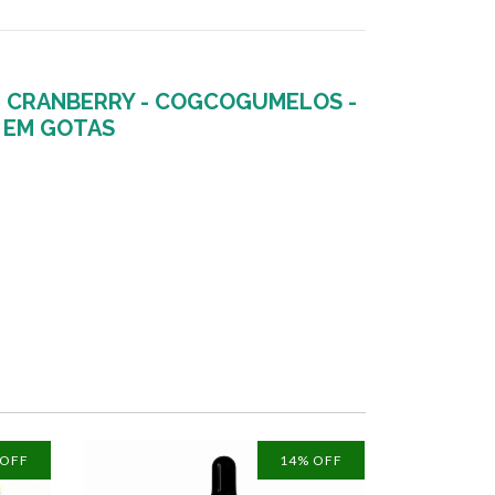
E CRANBERRY - COGCOGUMELOS -
 EM GOTAS
 OFF
14
% OFF