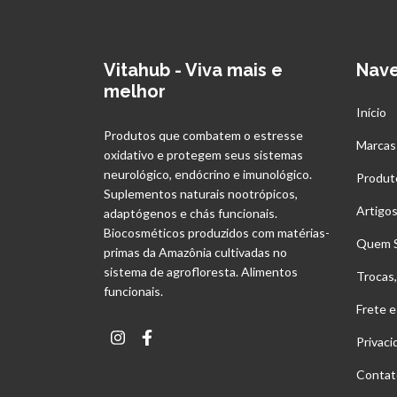
Vitahub - Viva mais e
Nav
melhor
Início
Produtos que combatem o estresse
Marcas
oxidativo e protegem seus sistemas
neurológico, endócrino e imunológico.
Produt
Suplementos naturais nootrópicos,
Artigo
adaptógenos e chás funcionais.
Biocosméticos produzidos com matérias-
Quem 
primas da Amazônia cultivadas no
sistema de agrofloresta. Alimentos
Trocas
funcionais.
Frete e
Privac
Contat