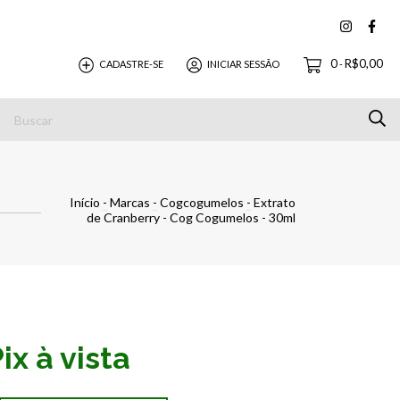
0
R$0,00
CADASTRE-SE
INICIAR SESSÃO
-
 Entrega
Privacidade e Segurança
Contato
Mercado 
Início
-
Marcas
-
Cogcogumelos
-
Extrato
de Cranberry - Cog Cogumelos - 30ml
ix à vista