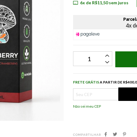
6
x de
R$11,50
sem juros
Frete grátis
R$
FRETE GRÁTIS
A PARTIR DE
R$400,
Não sei meu CEP
COMPARTILHAR