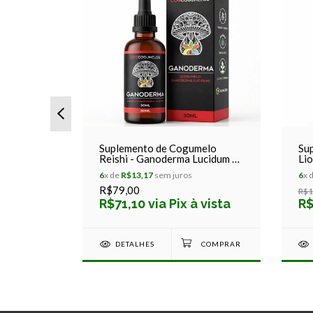
melo
Suplemento de Cogumelo
Su
iquus -
Reishi - Ganoderma Lucidum -
Lio
Cogcogumelos 30ml
Her
6
x de
R$13,17
sem juros
6
x 
Co
R$79,00
R$1
 vista
R$71,10 via Pix à vista
R$
DETALHES