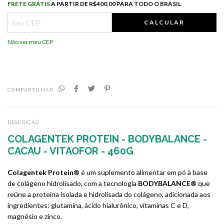
Frete grátis
R$400,00 para todo o Brasil
FRETE GRÁTIS
A PARTIR DE
R$400,00 PARA TODO O BRASIL
CALCULAR
Não sei meu CEP
COMPARTILHAR
DESCRIÇÃO
COLAGENTEK PROTEIN - BODYBALANCE -
CACAU - VITAOFOR - 460G
Colagentek Protein®
é um suplemento alimentar em pó à base
de colágeno hidrolisado, com a tecnologia
BODYBALANCE®
que
reúne a proteína isolada e hidrolisada do colágeno, adicionada aos
ingredientes: glutamina, ácido hialurônico, vitaminas C e D,
magnésio e zinco.