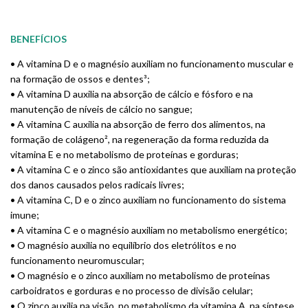
BENEFÍCIOS
• A vitamina D e o magnésio auxiliam no funcionamento muscular e
na formação de ossos e dentes³;
• A vitamina D auxilia na absorção de cálcio e fósforo e na
manutenção de níveis de cálcio no sangue;
• A vitamina C auxilia na absorção de ferro dos alimentos, na
formação de colágeno², na regeneração da forma reduzida da
vitamina E e no metabolismo de proteínas e gorduras;
• A vitamina C e o zinco são antioxidantes que auxiliam na proteção
dos danos causados pelos radicais livres;
• A vitamina C, D e o zinco auxiliam no funcionamento do sistema
imune;
• A vitamina C e o magnésio auxiliam no metabolismo energético;
• O magnésio auxilia no equilíbrio dos eletrólitos e no
funcionamento neuromuscular;
• O magnésio e o zinco auxiliam no metabolismo de proteínas
carboidratos e gorduras e no processo de divisão celular;
• O zinco auxilia na visão, no metabolismo da vitamina A, na síntese