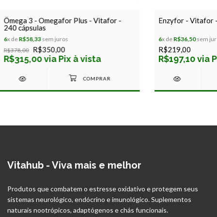
Ômega 3 - Omegafor Plus - Vitafor -
Enzyfor - Vitafor 
240 cápsulas
6
x de
R$58,33
sem juros
6
x de
R$36,50
sem jur
R$350,00
R$219,00
R$378,00
R$315,00 via Pix à vista
R$197,10 via P
Vitahub - Viva mais e melhor
Produtos que combatem o estresse oxidativo e protegem seus
sistemas neurológico, endócrino e imunológico. Suplementos
naturais nootrópicos, adaptógenos e chás funcionais.