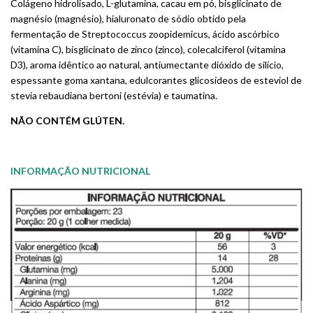
Colágeno hidrolisado, L-glutamina, cacau em pó, bisglicinato de
magnésio (magnésio), hialuronato de sódio obtido pela
fermentação de Streptococcus zoopidemicus, ácido ascórbico
(vitamina C), bisglicinato de zinco (zinco), colecalciferol (vitamina
D3), aroma idêntico ao natural, antiumectante dióxido de silício,
espessante goma xantana, edulcorantes glicosídeos de esteviol de
stevia rebaudiana bertoni (estévia) e taumatina.
NÃO CONTÉM GLÚTEN.
INFORMAÇÃO NUTRICIONAL