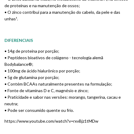
de proteínas e na manutenção de ossos;
• O zinco contribui para a manutenção do cabelo, da pele e das
unhas¹.
DIFERENCIAIS
• 14g de proteína por porção;
• Peptídeos bioativos de colágeno - tecnologia alemã
Bodybalance®;
• 100mg de ácido hialurônico por porção;
• 5g de glutamina por porção;
• Contém BCAAs naturalmente presentes na formulação;
• Fonte de vitaminas D e C, magnésio e zinco;
• Praticidade e sabor nas versões: morango, tangerina, cacau e
neutra;
• Pode ser consumido quente ou frio.
https://www.youtube.com/watch?v=rxvBjz1tMDw