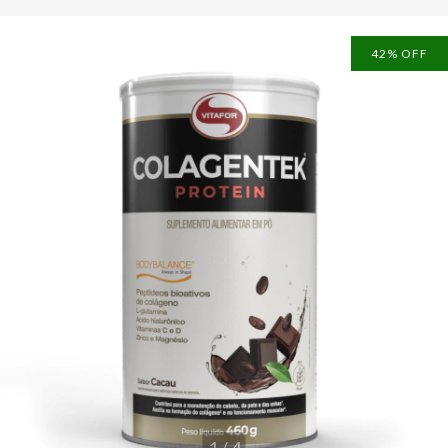
42
% OFF
1
/
4